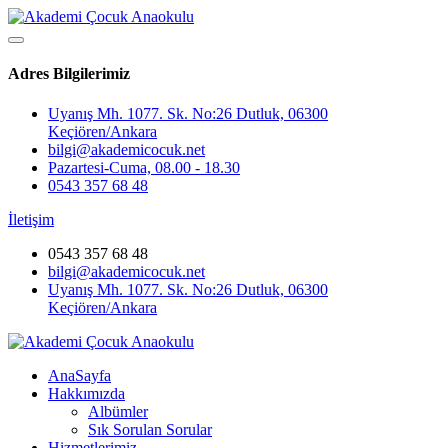
Adres Bilgilerimiz
Uyanış Mh. 1077. Sk. No:26 Dutluk, 06300
Keçiören/Ankara
bilgi@akademicocuk.net
Pazartesi-Cuma, 08.00 - 18.30
0543 357 68 48
İletişim
0543 357 68 48
bilgi@akademicocuk.net
Uyanış Mh. 1077. Sk. No:26 Dutluk, 06300
Keçiören/Ankara
AnaSayfa
Hakkımızda
Albümler
Sık Sorulan Sorular
Hizmetlerimiz