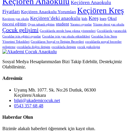
Keçiören Anaokulu
Keçiören Anaokulu
Keçiören Kreş
Fiyatları
Keçiören Anaokulu Yorumları
Kreş
Keçiören’deki anaokulu
Okul
kids
learn
Keçiören yaz okulu
öncesi eğitim
student
Oyun tabanlı eğitim
Yaratıcı oyunlar
Yüzme dersi yaz okulu
Çocuk gelişimi
Çocuklarda stresle başa çıkma yöntemleri
Çocuklarda yaratıcılık
Çocuklar için eğitici oyunlar
Çocuklar için yaz okulu etkinlikleri
Çocuklar İçin Stres
Yönetimi Teknikleri
Çocukların Sosyal ve İletişim Becerileri
çocuklarda sosyal beceriler
geliştirme
çocuklarla doğru iletişim
çocuklarla iletişim
çocuk psikolojisi
Sosyal Medya Hesaplarımızdan Bizi Takip Edebilir, Destekçimiz
Olabilirsiniz.
Adresimiz
Uyanış Mh. 1077. Sk. No:26 Dutluk, 06300
Keçiören/Ankara
bilgi@akademicocuk.net
0543 357 68 48
Haberdar Olun
Bizimle alakalı haberleri öğrenmek için kayıt olun.