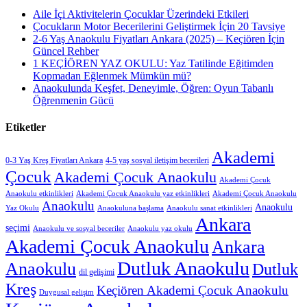
Aile İçi Aktivitelerin Çocuklar Üzerindeki Etkileri
Çocukların Motor Becerilerini Geliştirmek İçin 20 Tavsiye
2-6 Yaş Anaokulu Fiyatları Ankara (2025) – Keçiören İçin
Güncel Rehber
1 KEÇİÖREN YAZ OKULU: Yaz Tatilinde Eğitimden
Kopmadan Eğlenmek Mümkün mü?
Anaokulunda Keşfet, Deneyimle, Öğren: Oyun Tabanlı
Öğrenmenin Gücü
Etiketler
Akademi
0-3 Yaş Kreş Fiyatları Ankara
4-5 yaş sosyal iletişim becerileri
Çocuk
Akademi Çocuk Anaokulu
Akademi Çocuk
Anaokulu etkinlikleri
Akademi Çocuk Anaokulu yaz etkinlikleri
Akademi Çocuk Anaokulu
Anaokulu
Anaokulu
Yaz Okulu
Anaokuluna başlama
Anaokulu sanat etkinlikleri
Ankara
seçimi
Anaokulu ve sosyal beceriler
Anaokulu yaz okulu
Akademi Çocuk Anaokulu
Ankara
Dutluk Anaokulu
Anaokulu
Dutluk
dil gelişimi
Kreş
Keçiören Akademi Çocuk Anaokulu
Duygusal gelişim