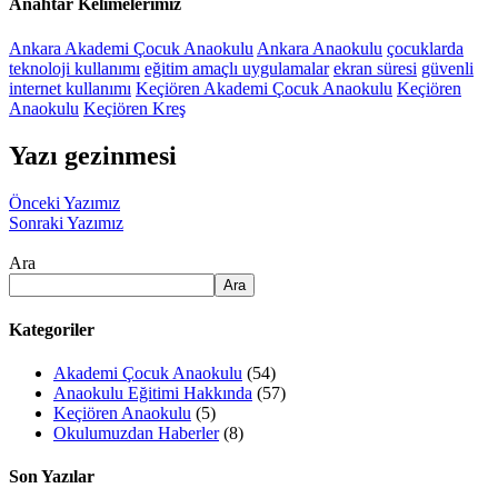
Anahtar Kelimelerimiz
Ankara Akademi Çocuk Anaokulu
Ankara Anaokulu
çocuklarda
teknoloji kullanımı
eğitim amaçlı uygulamalar
ekran süresi
güvenli
internet kullanımı
Keçiören Akademi Çocuk Anaokulu
Keçiören
Anaokulu
Keçiören Kreş
Yazı gezinmesi
Önceki Yazımız
Sonraki Yazımız
Ara
Ara
Kategoriler
Akademi Çocuk Anaokulu
(54)
Anaokulu Eğitimi Hakkında
(57)
Keçiören Anaokulu
(5)
Okulumuzdan Haberler
(8)
Son Yazılar