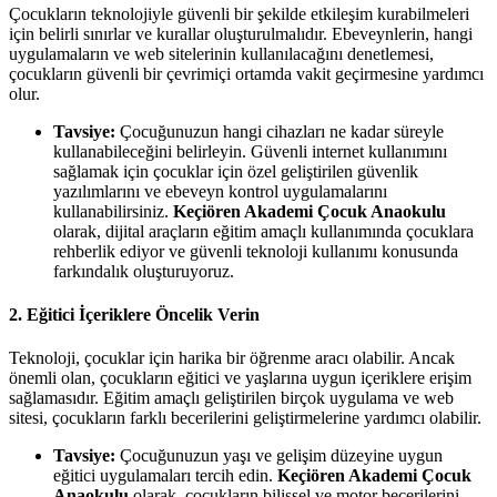
Çocukların teknolojiyle güvenli bir şekilde etkileşim kurabilmeleri
için belirli sınırlar ve kurallar oluşturulmalıdır. Ebeveynlerin, hangi
uygulamaların ve web sitelerinin kullanılacağını denetlemesi,
çocukların güvenli bir çevrimiçi ortamda vakit geçirmesine yardımcı
olur.
Tavsiye:
Çocuğunuzun hangi cihazları ne kadar süreyle
kullanabileceğini belirleyin. Güvenli internet kullanımını
sağlamak için çocuklar için özel geliştirilen güvenlik
yazılımlarını ve ebeveyn kontrol uygulamalarını
kullanabilirsiniz.
Keçiören Akademi Çocuk Anaokulu
olarak, dijital araçların eğitim amaçlı kullanımında çocuklara
rehberlik ediyor ve güvenli teknoloji kullanımı konusunda
farkındalık oluşturuyoruz.
2.
Eğitici İçeriklere Öncelik Verin
Teknoloji, çocuklar için harika bir öğrenme aracı olabilir. Ancak
önemli olan, çocukların eğitici ve yaşlarına uygun içeriklere erişim
sağlamasıdır. Eğitim amaçlı geliştirilen birçok uygulama ve web
sitesi, çocukların farklı becerilerini geliştirmelerine yardımcı olabilir.
Tavsiye:
Çocuğunuzun yaşı ve gelişim düzeyine uygun
eğitici uygulamaları tercih edin.
Keçiören Akademi Çocuk
Anaokulu
olarak, çocukların bilişsel ve motor becerilerini