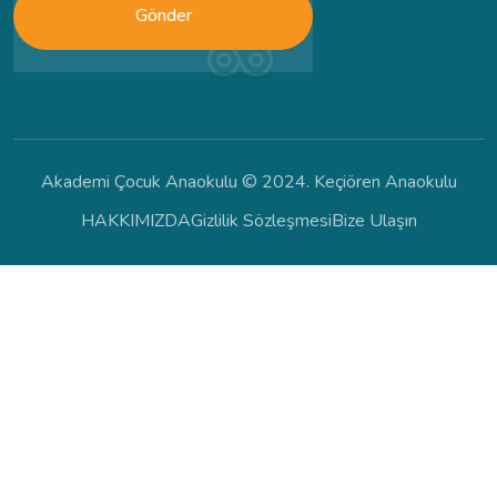
Gönder
Akademi Çocuk Anaokulu © 2024. Keçiören Anaokulu
HAKKIMIZDA
Gizlilik Sözleşmesi
Bize Ulaşın