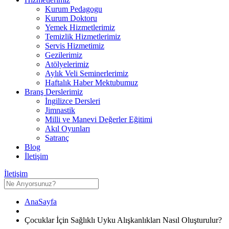
Kurum Pedagogu
Kurum Doktoru
Yemek Hizmetlerimiz
Temizlik Hizmetlerimiz
Servis Hizmetimiz
Gezilerimiz
Atölyelerimiz
Aylık Veli Seminerlerimiz
Haftalık Haber Mektubumuz
Branş Derslerimiz
İngilizce Dersleri
Jimnastik
Milli ve Manevi Değerler Eğitimi
Akıl Oyunları
Satranç
Blog
İletişim
İletişim
AnaSayfa
Çocuklar İçin Sağlıklı Uyku Alışkanlıkları Nasıl Oluşturulur?