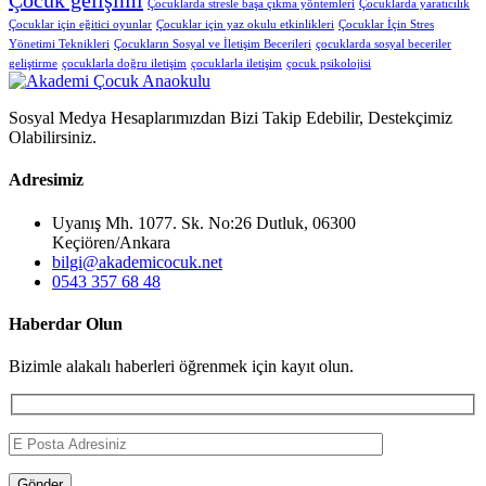
Çocuk gelişimi
Çocuklarda stresle başa çıkma yöntemleri
Çocuklarda yaratıcılık
Çocuklar için eğitici oyunlar
Çocuklar için yaz okulu etkinlikleri
Çocuklar İçin Stres
Yönetimi Teknikleri
Çocukların Sosyal ve İletişim Becerileri
çocuklarda sosyal beceriler
geliştirme
çocuklarla doğru iletişim
çocuklarla iletişim
çocuk psikolojisi
Sosyal Medya Hesaplarımızdan Bizi Takip Edebilir, Destekçimiz
Olabilirsiniz.
Adresimiz
Uyanış Mh. 1077. Sk. No:26 Dutluk, 06300
Keçiören/Ankara
bilgi@akademicocuk.net
0543 357 68 48
Haberdar Olun
Bizimle alakalı haberleri öğrenmek için kayıt olun.
Gönder