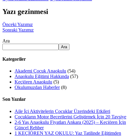
Yazı gezinmesi
Önceki Yazımız
Sonraki Yazımız
Ara
Ara
Kategoriler
Akademi Çocuk Anaokulu
(54)
Anaokulu Eğitimi Hakkında
(57)
Keçiören Anaokulu
(5)
Okulumuzdan Haberler
(8)
Son Yazılar
Aile İçi Aktivitelerin Çocuklar Üzerindeki Etkileri
Çocukların Motor Becerilerini Geliştirmek İçin 20 Tavsiye
2-6 Yaş Anaokulu Fiyatları Ankara (2025) – Keçiören İçin
Güncel Rehber
1 KEÇİÖREN YAZ OKULU: Yaz Tatilinde Eğitimden