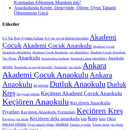
Kopmadan Eğlenmek Mümkün mü?
Anaokulunda Keşfet, Deneyimle, Öğren: Oyun Tabanlı
Öğrenmenin Gücü
Etiketler
Akademi
0-3 Yaş Kreş Fiyatları Ankara
4-5 yaş sosyal iletişim becerileri
Çocuk
Akademi Çocuk Anaokulu
Akademi Çocuk
Anaokulu etkinlikleri
Akademi Çocuk Anaokulu yaz etkinlikleri
Akademi Çocuk Anaokulu
Anaokulu
Anaokulu
Yaz Okulu
Anaokuluna başlama
Anaokulu sanat etkinlikleri
Ankara
seçimi
Anaokulu ve sosyal beceriler
Anaokulu yaz okulu
Akademi Çocuk Anaokulu
Ankara
Dutluk Anaokulu
Anaokulu
Dutluk
dil gelişimi
Kreş
Keçiören Akademi Çocuk Anaokulu
Duygusal gelişim
Keçiören Anaokulu
Keçiören Anaokulu
Keçiören Kreş
Fiyatları
Keçiören Anaokulu Yorumları
Kreş
Keçiören’deki anaokulu
Okul
kids
learn
Keçiören yaz okulu
öncesi eğitim
student
Oyun tabanlı eğitim
Yaratıcı oyunlar
Yüzme dersi yaz okulu