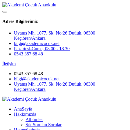
Adres Bilgilerimiz
Uyanış Mh. 1077. Sk. No:26 Dutluk, 06300
Keçiören/Ankara
bilgi@akademicocuk.net
Pazartesi-Cuma, 08.00 - 18.30
0543 357 68 48
İletişim
0543 357 68 48
bilgi@akademicocuk.net
Uyanış Mh. 1077. Sk. No:26 Dutluk, 06300
Keçiören/Ankara
AnaSayfa
Hakkımızda
Albümler
Sık Sorulan Sorular
Hizmetlerimiz