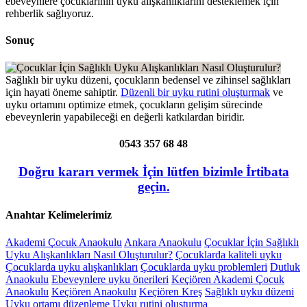
ebeveynlere çocuklarının uyku alışkanlıklarını desteklemek için
rehberlik sağlıyoruz.
Sonuç
Sağlıklı bir uyku düzeni, çocukların bedensel ve zihinsel sağlıkları
için hayati öneme sahiptir.
Düzenli bir uyku rutini oluşturmak
ve
uyku ortamını optimize etmek, çocukların gelişim sürecinde
ebeveynlerin yapabileceği en değerli katkılardan biridir.
0543 357 68 48
Doğru kararı vermek İçin lütfen bizimle İrtibata
geçin.
Anahtar Kelimelerimiz
Akademi Çocuk Anaokulu
Ankara Anaokulu
Çocuklar İçin Sağlıklı
Uyku Alışkanlıkları Nasıl Oluşturulur?
Çocuklarda kaliteli uyku
Çocuklarda uyku alışkanlıkları
Çocuklarda uyku problemleri
Dutluk
Anaokulu
Ebeveynlere uyku önerileri
Keçiören Akademi Çocuk
Anaokulu
Keçiören Anaokulu
Keçiören Kreş
Sağlıklı uyku düzeni
Uyku ortamı düzenleme
Uyku rutini oluşturma