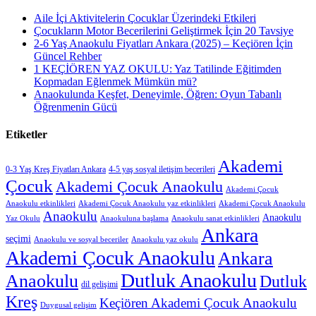
Aile İçi Aktivitelerin Çocuklar Üzerindeki Etkileri
Çocukların Motor Becerilerini Geliştirmek İçin 20 Tavsiye
2-6 Yaş Anaokulu Fiyatları Ankara (2025) – Keçiören İçin
Güncel Rehber
1 KEÇİÖREN YAZ OKULU: Yaz Tatilinde Eğitimden
Kopmadan Eğlenmek Mümkün mü?
Anaokulunda Keşfet, Deneyimle, Öğren: Oyun Tabanlı
Öğrenmenin Gücü
Etiketler
Akademi
0-3 Yaş Kreş Fiyatları Ankara
4-5 yaş sosyal iletişim becerileri
Çocuk
Akademi Çocuk Anaokulu
Akademi Çocuk
Anaokulu etkinlikleri
Akademi Çocuk Anaokulu yaz etkinlikleri
Akademi Çocuk Anaokulu
Anaokulu
Anaokulu
Yaz Okulu
Anaokuluna başlama
Anaokulu sanat etkinlikleri
Ankara
seçimi
Anaokulu ve sosyal beceriler
Anaokulu yaz okulu
Akademi Çocuk Anaokulu
Ankara
Dutluk Anaokulu
Anaokulu
Dutluk
dil gelişimi
Kreş
Keçiören Akademi Çocuk Anaokulu
Duygusal gelişim