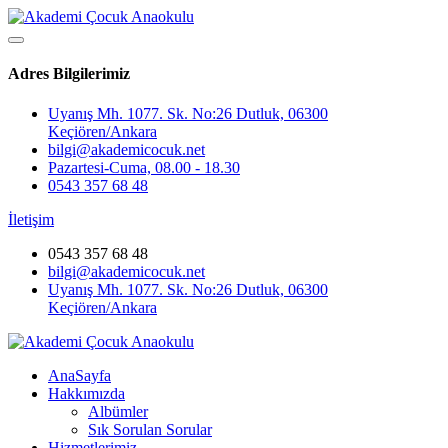
Adres Bilgilerimiz
Uyanış Mh. 1077. Sk. No:26 Dutluk, 06300
Keçiören/Ankara
bilgi@akademicocuk.net
Pazartesi-Cuma, 08.00 - 18.30
0543 357 68 48
İletişim
0543 357 68 48
bilgi@akademicocuk.net
Uyanış Mh. 1077. Sk. No:26 Dutluk, 06300
Keçiören/Ankara
AnaSayfa
Hakkımızda
Albümler
Sık Sorulan Sorular
Hizmetlerimiz