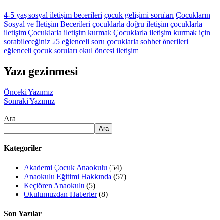
4-5 yaş sosyal iletişim becerileri
çocuk gelişimi soruları
Çocukların
Sosyal ve İletişim Becerileri
çocuklarla doğru iletişim
çocuklarla
iletişim
Çocuklarla iletişim kurmak
Çocuklarla iletişim kurmak için
sorabileceğiniz 25 eğlenceli soru
çocuklarla sohbet önerileri
eğlenceli çocuk soruları
okul öncesi iletişim
Yazı gezinmesi
Önceki Yazımız
Sonraki Yazımız
Ara
Ara
Kategoriler
Akademi Çocuk Anaokulu
(54)
Anaokulu Eğitimi Hakkında
(57)
Keçiören Anaokulu
(5)
Okulumuzdan Haberler
(8)
Son Yazılar