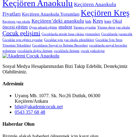
Keçiören Anaokulu
Keçiören Anaokulu
Keçiören Kreş
Fiyatları
Keçiören Anaokulu Yorumları
Kreş
Keçiören’deki anaokulu
Okul
kids
learn
Keçiören yaz okulu
öncesi eğitim
student
Oyun tabanlı eğitim
Yaratıcı oyunlar
Yüzme dersi yaz okulu
Çocuk gelişimi
Çocuklarda stresle başa çıkma yöntemleri
Çocuklarda yaratıcılık
Çocuklar için eğitici oyunlar
Çocuklar için yaz okulu etkinlikleri
Çocuklar İçin Stres
Yönetimi Teknikleri
Çocukların Sosyal ve İletişim Becerileri
çocuklarda sosyal beceriler
geliştirme
çocuklarla doğru iletişim
çocuklarla iletişim
çocuk psikolojisi
Sosyal Medya Hesaplarımızdan Bizi Takip Edebilir, Destekçimiz
Olabilirsiniz.
Adresimiz
Uyanış Mh. 1077. Sk. No:26 Dutluk, 06300
Keçiören/Ankara
bilgi@akademicocuk.net
0543 357 68 48
Haberdar Olun
Bizimle alakalı haberleri öğrenmek için kayıt olun.