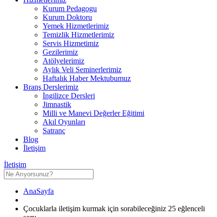
Kurum Pedagogu
Kurum Doktoru
Yemek Hizmetlerimiz
Temizlik Hizmetlerimiz
Servis Hizmetimiz
Gezilerimiz
Atölyelerimiz
Aylık Veli Seminerlerimiz
Haftalık Haber Mektubumuz
Branş Derslerimiz
İngilizce Dersleri
Jimnastik
Milli ve Manevi Değerler Eğitimi
Akıl Oyunları
Satranç
Blog
İletişim
İletişim
AnaSayfa
Çocuklarla iletişim kurmak için sorabileceğiniz 25 eğlenceli