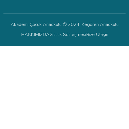
Akademi Çocuk Anaokulu © 2024. Keçiören Anaokulu
HAKKIMIZDA
Gizlilik Sözleşmesi
Bize Ulaşın