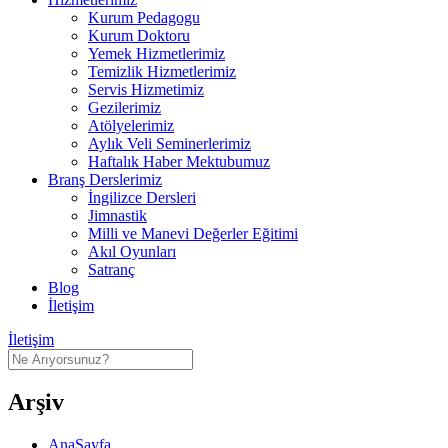
Kurum Pedagogu
Kurum Doktoru
Yemek Hizmetlerimiz
Temizlik Hizmetlerimiz
Servis Hizmetimiz
Gezilerimiz
Atölyelerimiz
Aylık Veli Seminerlerimiz
Haftalık Haber Mektubumuz
Branş Derslerimiz
İngilizce Dersleri
Jimnastik
Milli ve Manevi Değerler Eğitimi
Akıl Oyunları
Satranç
Blog
İletişim
İletişim
Arşiv
AnaSayfa