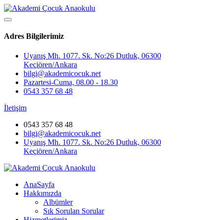
Adres Bilgilerimiz
Uyanış Mh. 1077. Sk. No:26 Dutluk, 06300
Keçiören/Ankara
bilgi@akademicocuk.net
Pazartesi-Cuma, 08.00 - 18.30
0543 357 68 48
İletişim
0543 357 68 48
bilgi@akademicocuk.net
Uyanış Mh. 1077. Sk. No:26 Dutluk, 06300
Keçiören/Ankara
AnaSayfa
Hakkımızda
Albümler
Sık Sorulan Sorular
Hizmetlerimiz