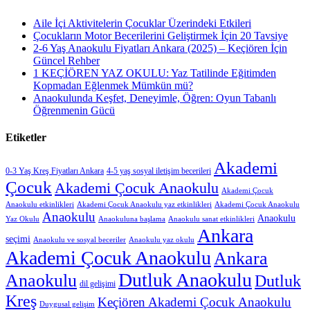
Aile İçi Aktivitelerin Çocuklar Üzerindeki Etkileri
Çocukların Motor Becerilerini Geliştirmek İçin 20 Tavsiye
2-6 Yaş Anaokulu Fiyatları Ankara (2025) – Keçiören İçin
Güncel Rehber
1 KEÇİÖREN YAZ OKULU: Yaz Tatilinde Eğitimden
Kopmadan Eğlenmek Mümkün mü?
Anaokulunda Keşfet, Deneyimle, Öğren: Oyun Tabanlı
Öğrenmenin Gücü
Etiketler
Akademi
0-3 Yaş Kreş Fiyatları Ankara
4-5 yaş sosyal iletişim becerileri
Çocuk
Akademi Çocuk Anaokulu
Akademi Çocuk
Anaokulu etkinlikleri
Akademi Çocuk Anaokulu yaz etkinlikleri
Akademi Çocuk Anaokulu
Anaokulu
Anaokulu
Yaz Okulu
Anaokuluna başlama
Anaokulu sanat etkinlikleri
Ankara
seçimi
Anaokulu ve sosyal beceriler
Anaokulu yaz okulu
Akademi Çocuk Anaokulu
Ankara
Dutluk Anaokulu
Anaokulu
Dutluk
dil gelişimi
Kreş
Keçiören Akademi Çocuk Anaokulu
Duygusal gelişim