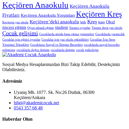
Keçiören Anaokulu
Keçiören Anaokulu
Keçiören Kreş
Fiyatları
Keçiören Anaokulu Yorumları
Kreş
Keçiören’deki anaokulu
Okul
kids
learn
Keçiören yaz okulu
öncesi eğitim
student
Oyun tabanlı eğitim
Yaratıcı oyunlar
Yüzme dersi yaz okulu
Çocuk gelişimi
Çocuklarda stresle başa çıkma yöntemleri
Çocuklarda yaratıcılık
Çocuklar için eğitici oyunlar
Çocuklar için yaz okulu etkinlikleri
Çocuklar İçin Stres
Yönetimi Teknikleri
Çocukların Sosyal ve İletişim Becerileri
çocuklarda sosyal beceriler
geliştirme
çocuklarla doğru iletişim
çocuklarla iletişim
çocuk psikolojisi
Sosyal Medya Hesaplarımızdan Bizi Takip Edebilir, Destekçimiz
Olabilirsiniz.
Adresimiz
Uyanış Mh. 1077. Sk. No:26 Dutluk, 06300
Keçiören/Ankara
bilgi@akademicocuk.net
0543 357 68 48
Haberdar Olun