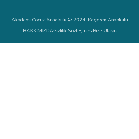
Akademi Çocuk Anaokulu © 2024. Keçiören Anaokulu
HAKKIMIZDA
Gizlilik Sözleşmesi
Bize Ulaşın