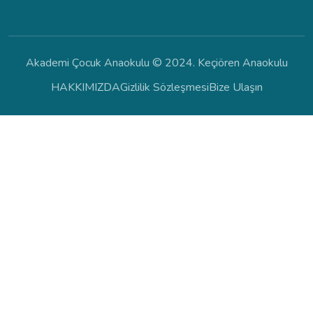
Akademi Çocuk Anaokulu © 2024. Keçiören Anaokulu
HAKKIMIZDA
Gizlilik Sözleşmesi
Bize Ulaşın