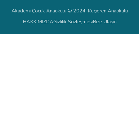
Akademi Çocuk Anaokulu © 2024. Keçiören Anaokulu
HAKKIMIZDA
Gizlilik Sözleşmesi
Bize Ulaşın