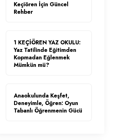
Keçiören İçin Güncel
Rehber
1 KEÇİÖREN YAZ OKULU:
Yaz Tatilinde Eğitimden
Kopmadan Eğlenmek
Mümkün mü?
Anaokulunda Keşfet,
Deneyimle, Öğren: Oyun
Tabanlı Öğrenmenin Gücü