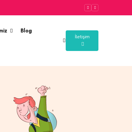
miz
Blog
İletişim