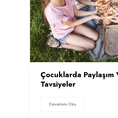
Çocuklarda Paylaşım V
Tavsiyeler
Devamını Oku