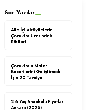
Son Yazılar
Aile İçi Aktivitelerin
Çocuklar Üzerindeki
Etkileri
Çocukların Motor
Becerilerini Geliştirmek
İçin 20 Tavsiye
2-6 Yaş Anaokulu Fiyatları
Ankara (2025) –