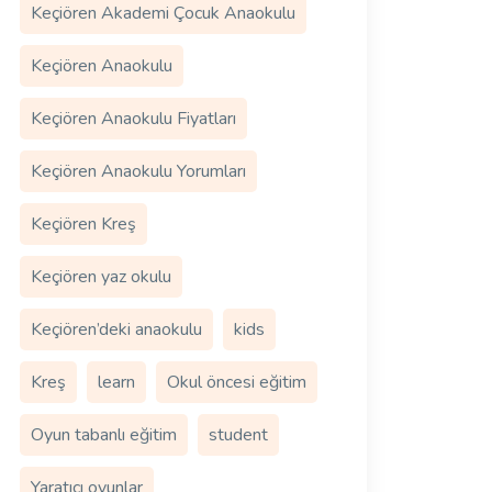
Keçiören Akademi Çocuk Anaokulu
Keçiören Anaokulu
Keçiören Anaokulu Fiyatları
Keçiören Anaokulu Yorumları
Keçiören Kreş
Keçiören yaz okulu
Keçiören’deki anaokulu
kids
Kreş
learn
Okul öncesi eğitim
Oyun tabanlı eğitim
student
Yaratıcı oyunlar