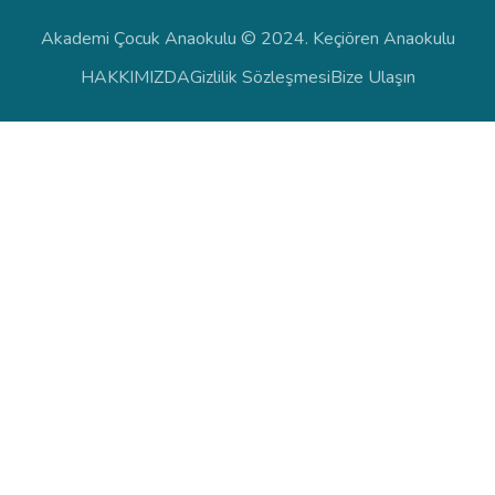
Akademi Çocuk Anaokulu © 2024. Keçiören Anaokulu
HAKKIMIZDA
Gizlilik Sözleşmesi
Bize Ulaşın