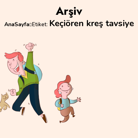
Arşiv
Keçiören kreş tavsiye
AnaSayfa
Etiket: