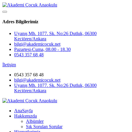
Adres Bilgilerimiz
Uyanış Mh. 1077. Sk. No:26 Dutluk, 06300
Keçiören/Ankara
bilgi@akademicocuk.net
Pazartesi-Cuma, 08.00 - 18.30
0543 357 68 48
İletişim
0543 357 68 48
bilgi@akademicocuk.net
Uyanış Mh. 1077. Sk. No:26 Dutluk, 06300
Keçiören/Ankara
AnaSayfa
Hakkımızda
Albümler
Sık Sorulan Sorular
Hizmetlerimiz