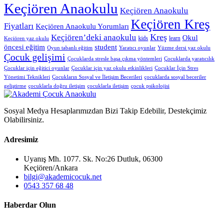
Keçiören Anaokulu
Keçiören Anaokulu
Keçiören Kreş
Fiyatları
Keçiören Anaokulu Yorumları
Kreş
Keçiören’deki anaokulu
Okul
kids
learn
Keçiören yaz okulu
öncesi eğitim
student
Oyun tabanlı eğitim
Yaratıcı oyunlar
Yüzme dersi yaz okulu
Çocuk gelişimi
Çocuklarda stresle başa çıkma yöntemleri
Çocuklarda yaratıcılık
Çocuklar için eğitici oyunlar
Çocuklar için yaz okulu etkinlikleri
Çocuklar İçin Stres
Yönetimi Teknikleri
Çocukların Sosyal ve İletişim Becerileri
çocuklarda sosyal beceriler
geliştirme
çocuklarla doğru iletişim
çocuklarla iletişim
çocuk psikolojisi
Sosyal Medya Hesaplarımızdan Bizi Takip Edebilir, Destekçimiz
Olabilirsiniz.
Adresimiz
Uyanış Mh. 1077. Sk. No:26 Dutluk, 06300
Keçiören/Ankara
bilgi@akademicocuk.net
0543 357 68 48
Haberdar Olun