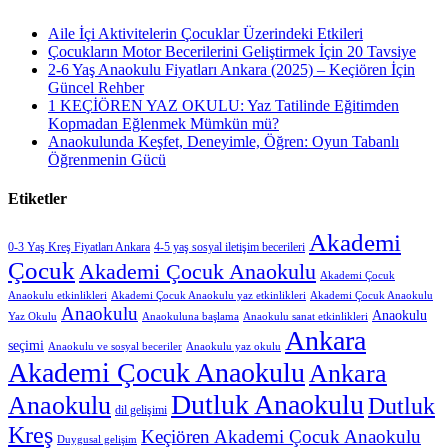
Aile İçi Aktivitelerin Çocuklar Üzerindeki Etkileri
Çocukların Motor Becerilerini Geliştirmek İçin 20 Tavsiye
2-6 Yaş Anaokulu Fiyatları Ankara (2025) – Keçiören İçin
Güncel Rehber
1 KEÇİÖREN YAZ OKULU: Yaz Tatilinde Eğitimden
Kopmadan Eğlenmek Mümkün mü?
Anaokulunda Keşfet, Deneyimle, Öğren: Oyun Tabanlı
Öğrenmenin Gücü
Etiketler
Akademi
0-3 Yaş Kreş Fiyatları Ankara
4-5 yaş sosyal iletişim becerileri
Çocuk
Akademi Çocuk Anaokulu
Akademi Çocuk
Anaokulu etkinlikleri
Akademi Çocuk Anaokulu yaz etkinlikleri
Akademi Çocuk Anaokulu
Anaokulu
Anaokulu
Yaz Okulu
Anaokuluna başlama
Anaokulu sanat etkinlikleri
Ankara
seçimi
Anaokulu ve sosyal beceriler
Anaokulu yaz okulu
Akademi Çocuk Anaokulu
Ankara
Dutluk Anaokulu
Anaokulu
Dutluk
dil gelişimi
Kreş
Keçiören Akademi Çocuk Anaokulu
Duygusal gelişim