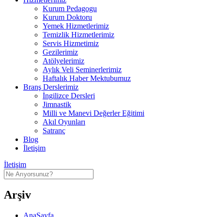
Kurum Pedagogu
Kurum Doktoru
Yemek Hizmetlerimiz
Temizlik Hizmetlerimiz
Servis Hizmetimiz
Gezilerimiz
Atölyelerimiz
Aylık Veli Seminerlerimiz
Haftalık Haber Mektubumuz
Branş Derslerimiz
İngilizce Dersleri
Jimnastik
Milli ve Manevi Değerler Eğitimi
Akıl Oyunları
Satranç
Blog
İletişim
İletişim
Arşiv
AnaSayfa