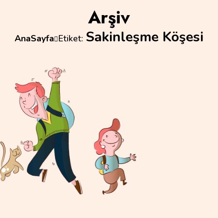
Arşiv
Sakinleşme Köşesi
AnaSayfa
Etiket: