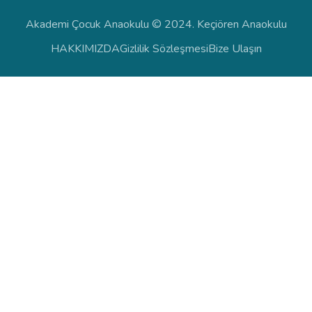
Akademi Çocuk Anaokulu © 2024. Keçiören Anaokulu
HAKKIMIZDA
Gizlilik Sözleşmesi
Bize Ulaşın