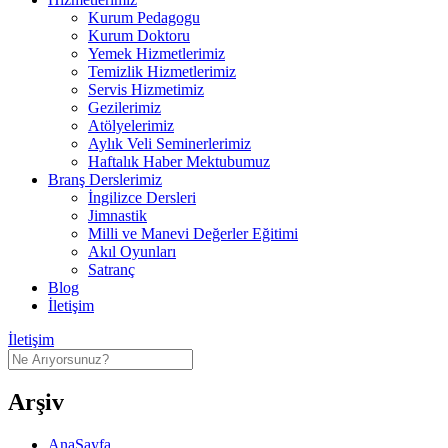
Kurum Pedagogu
Kurum Doktoru
Yemek Hizmetlerimiz
Temizlik Hizmetlerimiz
Servis Hizmetimiz
Gezilerimiz
Atölyelerimiz
Aylık Veli Seminerlerimiz
Haftalık Haber Mektubumuz
Branş Derslerimiz
İngilizce Dersleri
Jimnastik
Milli ve Manevi Değerler Eğitimi
Akıl Oyunları
Satranç
Blog
İletişim
İletişim
Arşiv
AnaSayfa