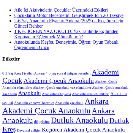
Aile İçi Aktivitelerin Çocuklar Üzerindeki Etkileri
Çocukların Motor Becerilerini Geliştirmek İçin 20 Tavsiye
2-6 Yaş Anaokulu Fiyatları Ankara (2025) – Keçiören İçin
Güncel Rehber
1 KEÇİÖREN YAZ OKULU: Yaz Tatilinde Eğitimden
Kopmadan Eğlenmek Mümkün mü?
Anaokulunda Keşfet, Deneyimle, Öğren: Oyun Tabanlı
Öğrenmenin Gücü
Etiketler
Akademi
0-3 Yaş Kreş Fiyatları Ankara
4-5 yaş sosyal iletişim becerileri
Çocuk
Akademi Çocuk Anaokulu
Akademi Çocuk
Anaokulu etkinlikleri
Akademi Çocuk Anaokulu yaz etkinlikleri
Akademi Çocuk Anaokulu
Anaokulu
Anaokulu
Yaz Okulu
Anaokuluna başlama
Anaokulu sanat etkinlikleri
Ankara
seçimi
Anaokulu ve sosyal beceriler
Anaokulu yaz okulu
Akademi Çocuk Anaokulu
Ankara
Dutluk Anaokulu
Anaokulu
Dutluk
dil gelişimi
Kreş
Keçiören Akademi Çocuk Anaokulu
Duygusal gelişim