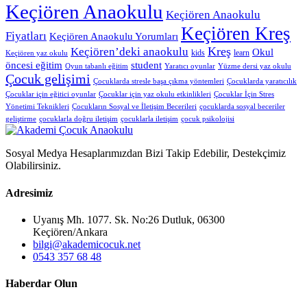
Keçiören Anaokulu
Keçiören Anaokulu
Keçiören Kreş
Fiyatları
Keçiören Anaokulu Yorumları
Kreş
Keçiören’deki anaokulu
Okul
kids
learn
Keçiören yaz okulu
öncesi eğitim
student
Oyun tabanlı eğitim
Yaratıcı oyunlar
Yüzme dersi yaz okulu
Çocuk gelişimi
Çocuklarda stresle başa çıkma yöntemleri
Çocuklarda yaratıcılık
Çocuklar için eğitici oyunlar
Çocuklar için yaz okulu etkinlikleri
Çocuklar İçin Stres
Yönetimi Teknikleri
Çocukların Sosyal ve İletişim Becerileri
çocuklarda sosyal beceriler
geliştirme
çocuklarla doğru iletişim
çocuklarla iletişim
çocuk psikolojisi
Sosyal Medya Hesaplarımızdan Bizi Takip Edebilir, Destekçimiz
Olabilirsiniz.
Adresimiz
Uyanış Mh. 1077. Sk. No:26 Dutluk, 06300
Keçiören/Ankara
bilgi@akademicocuk.net
0543 357 68 48
Haberdar Olun