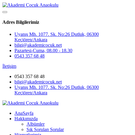
Adres Bilgilerimiz
Uyanış Mh. 1077. Sk. No:26 Dutluk, 06300
Keçiören/Ankara
bilgi@akademicocuk.net
Pazartesi-Cuma, 08.00 - 18.30
0543 357 68 48
İletişim
0543 357 68 48
bilgi@akademicocuk.net
Uyanış Mh. 1077. Sk. No:26 Dutluk, 06300
Keçiören/Ankara
AnaSayfa
Hakkımızda
Albümler
Sık Sorulan Sorular
Hizmetlerimiz