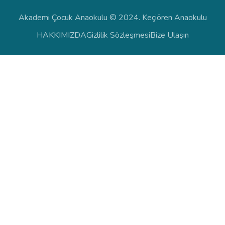
Akademi Çocuk Anaokulu © 2024. Keçiören Anaokulu
HAKKIMIZDA
Gizlilik Sözleşmesi
Bize Ulaşın